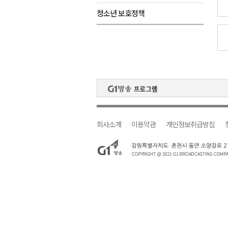
청소년 보호정책
동부산림청, 동해시 소나무재선
평창동계올림픽 정신 계승 합동
춘천시, 오는 8일 의암호서 '드
어제 오후, 고성 대진항 어구 창
홍천군 "철도 개통 이후를 그린
회사소개
이용약관
개인정보취급방침