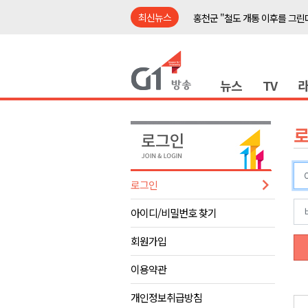
최신뉴스
홍천군 "철도 개통 이후를 그린
강원자치도, 공공임대주택 1만
양구군, 상반기 스포츠마케팅 경
뉴스
TV
ITS 교통도시 강릉..콜 버스 실
동부산림청, 동해시 소나무재선
평창동계올림픽 정신 계승 합동
춘천시, 오는 8일 의암호서 '드
어제 오후, 고성 대진항 어구 창
로그인
홍천군 "철도 개통 이후를 그린
아이디/비밀번호 찾기
춘천·홍천·횡성, 첫 ‘폭염중대경보
홍천군 "철도 개통 이후를 그린
회원가입
강원자치도, 공공임대주택 1만
이용약관
양구군, 상반기 스포츠마케팅 경
개인정보취급방침
ITS 교통도시 강릉..콜 버스 실