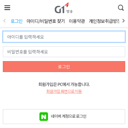
전
제
통
체
보
합
메
검
뉴
색
로그인
아이디/비밀번호 찾기
이용약관
개인정보취급방침
열
기
로그인
회원가입은 PC에서 가능합니다.
회원가입 화면으로 이동
네이버 계정으로 로그인