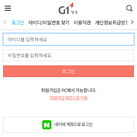
전
제
통
체
보
합
메
검
뉴
색
로그인
아이디/비밀번호 찾기
이용약관
개인정보취급방침
열
기
로그인
회원가입은 PC에서 가능합니다.
회원가입 화면으로 이동
네이버 계정으로 로그인