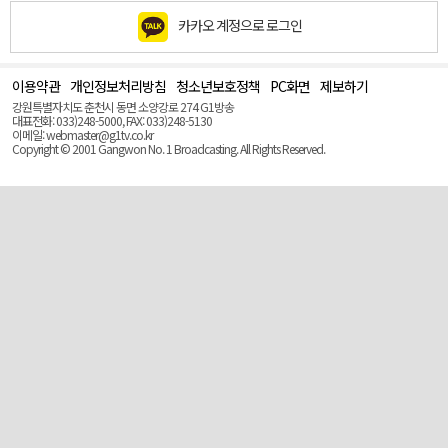
카카오 계정으로 로그인
이용약관
개인정보처리방침
청소년보호정책
PC화면
제보하기
맨
위
강원특별자치도 춘천시 동면 소양강로 274 G1방송
로
대표전화: 033)248-5000, FAX: 033)248-5130
(Top)
이메일: webmaster@g1tv.co.kr
Copyright © 2001 Gangwon No. 1 Broadcasting. All Rights Reserved.