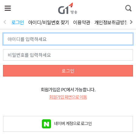
전
제
통
체
보
합
메
검
뉴
색
로그인
아이디/비밀번호 찾기
이용약관
개인정보취급방침
열
기
로그인
회원가입은 PC에서 가능합니다.
회원가입 화면으로 이동
네이버 계정으로 로그인