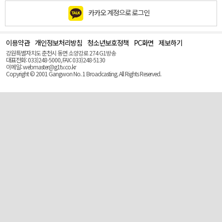
카카오 계정으로 로그인
이용약관
개인정보처리방침
청소년보호정책
PC화면
제보하기
맨
위
강원특별자치도 춘천시 동면 소양강로 274 G1방송
로
대표전화: 033)248-5000, FAX: 033)248-5130
(Top)
이메일: webmaster@g1tv.co.kr
Copyright © 2001 Gangwon No. 1 Broadcasting. All Rights Reserved.