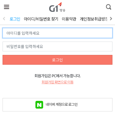
전
제
통
체
보
합
메
검
뉴
색
로그인
아이디/비밀번호 찾기
이용약관
개인정보취급방침
열
기
로그인
회원가입은 PC에서 가능합니다.
회원가입 화면으로 이동
네이버 계정으로 로그인