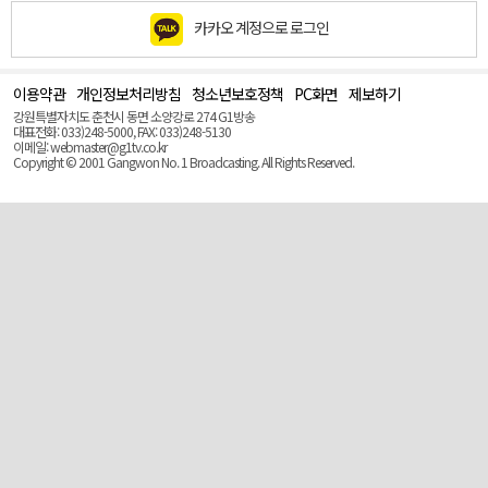
카카오 계정으로 로그인
이용약관
개인정보처리방침
청소년보호정책
PC화면
제보하기
맨
위
강원특별자치도 춘천시 동면 소양강로 274 G1방송
로
대표전화: 033)248-5000, FAX: 033)248-5130
(Top)
이메일: webmaster@g1tv.co.kr
Copyright © 2001 Gangwon No. 1 Broadcasting. All Rights Reserved.