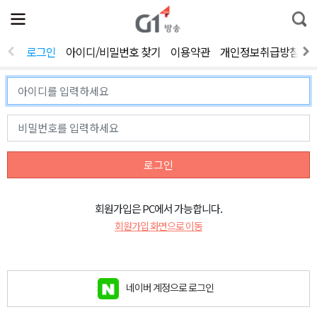
전
제
통
체
보
합
메
검
뉴
색
로그인
아이디/비밀번호 찾기
이용약관
개인정보취급방침
열
기
로그인
회원가입은 PC에서 가능합니다.
회원가입 화면으로 이동
네이버 계정으로 로그인