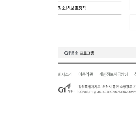
청소년 보호정책
<강원랜드> 마카오 카지노 "복
제28회 정동진독립영화제 오늘
양양군, 소상공인 특례보증 2차
평창군 재해 예방 도로 시설물 
동해시, '해군1함대로' 명예도로 
회사소개
이용약관
개인정보취급방침