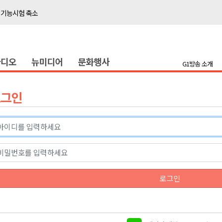
 기능시험 축소
이' 경제살리기 추진
탐방로 전면 통제
라디오
뉴미디어
문화행사
..싱가포르 복합리조트
G1방송 소개
합리조트로 진화 중"
 개막
로그인
 지원사업 시행
정밀 안전 진단
4.1km 지정
 더위 한풀 꺾여
 기능시험 축소
로그인
이' 경제살리기 추진
탐방로 전면 통제
..싱가포르 복합리조트