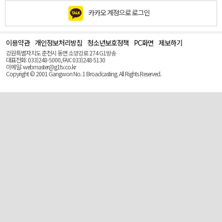
카카오 계정으로 로그인
이용약관
개인정보처리방침
청소년보호정책
PC화면
제보하기
맨
위
강원특별자치도 춘천시 동면 소양강로 274 G1방송
로
대표전화: 033)248-5000, FAX: 033)248-5130
(Top)
이메일: webmaster@g1tv.co.kr
Copyright © 2001 Gangwon No. 1 Broadcasting. All Rights Reserved.