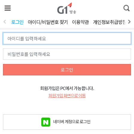
전
제
통
체
보
합
메
검
뉴
색
로그인
아이디/비밀번호 찾기
이용약관
개인정보취급방침
열
기
로그인
회원가입은 PC에서 가능합니다.
회원가입 화면으로 이동
네이버 계정으로 로그인