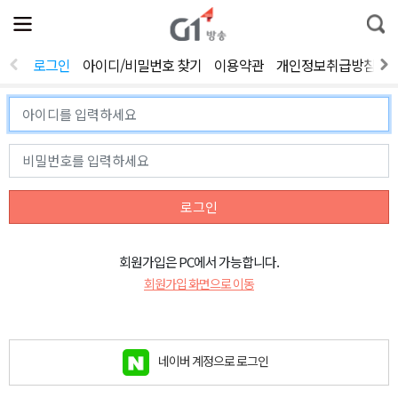
전
제
통
체
보
합
메
검
뉴
색
로그인
아이디/비밀번호 찾기
이용약관
개인정보취급방침
열
기
로그인
회원가입은 PC에서 가능합니다.
회원가입 화면으로 이동
네이버 계정으로 로그인