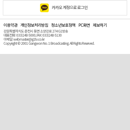
카카오 계정으로 로그인
이용약관
개인정보처리방침
청소년보호정책
PC화면
제보하기
맨
위
강원특별자치도 춘천시 동면 소양강로 274 G1방송
로
대표전화: 033)248-5000, FAX: 033)248-5130
(Top)
이메일: webmaster@g1tv.co.kr
Copyright © 2001 Gangwon No. 1 Broadcasting. All Rights Reserved.