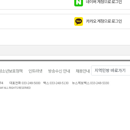
네이버 계정으로 로그인
충병 방제 진행
훈련 돌입
카카오 계정으로 로그인
론 라이트쇼'
고 불..인명피해 없어
다"
청소년보호정책
인트라넷
방송수신 안내
채용안내