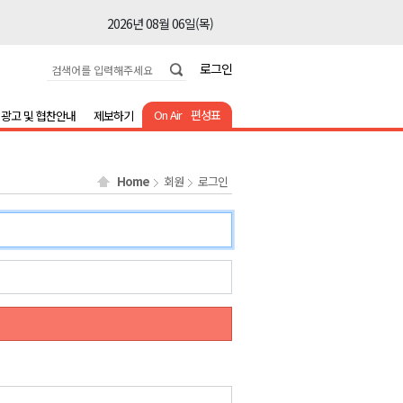
2026년 08월 06일(목)
2026년 08월 06일(목)
로그인
2026년 08월 06일(목)
2026년 08월 06일(목)
On Air
편성표
광고 및 협찬안내
제보하기
2026년 08월 06일(목)
2026년 08월 06일(목)
Home
회원
로그인
2026년 08월 06일(목)
2026년 08월 06일(목)
2026년 08월 06일(목)
2026년 08월 06일(목)
2026년 08월 06일(목)
2026년 08월 06일(목)
2026년 08월 06일(목)
2026년 08월 06일(목)