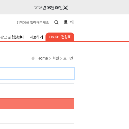
2026년 08월 06일(목)
2026년 08월 06일(목)
로그인
2026년 08월 06일(목)
2026년 08월 06일(목)
On Air
편성표
광고 및 협찬안내
제보하기
2026년 08월 06일(목)
2026년 08월 06일(목)
Home
회원
로그인
2026년 08월 06일(목)
2026년 08월 06일(목)
2026년 08월 06일(목)
2026년 08월 06일(목)
2026년 08월 06일(목)
2026년 08월 06일(목)
2026년 08월 06일(목)
2026년 08월 06일(목)