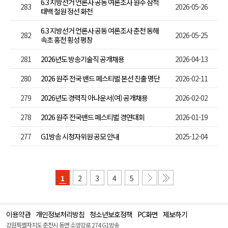
6.3 지방선거 언론사 공동 여론조사 원주 삼척
283
2026-05-26
태백 철원 정선 화천
6.3 지방선거 언론사 공동 여론조사 춘천 동해
282
2026-05-25
속초 홍천 횡성 평창
281
2026년도 방송기술직 공개채용
2026-04-13
280
2026 원주 전국 밴드 페스티벌 본선 진출 명단
2026-02-11
279
2026년도 경력직 아나운서(여) 공개채용
2026-02-02
278
2026 원주 전국밴드 페스티벌 경연대회
2026-01-19
277
G1방송 시청자위원 공모 안내
2025-12-04
1
2
3
4
5
이용약관
개인정보처리방침
청소년보호정책
PC화면
제보하기
맨
위
강원특별자치도 춘천시 동면 소양강로 274 G1방송