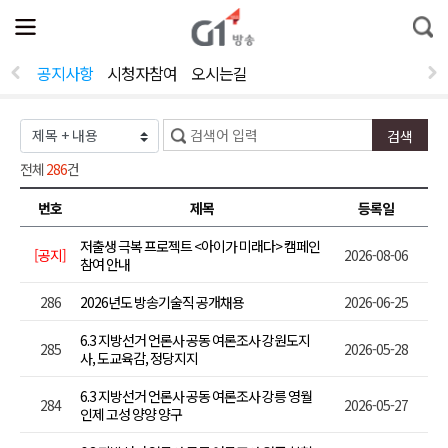
전
제
통
체
보
합
메
검
뉴
색
공지사항
시청자참여
오시는길
열
기
전체
286
건
번호
제목
등록일
저출생 극복 프로젝트 <아이가 미래다> 캠페인
[공지]
2026-08-06
참여 안내
286
2026년도 방송기술직 공개채용
2026-06-25
6.3 지방선거 언론사 공동 여론조사 강원도지
285
2026-05-28
사, 도교육감, 정당지지
6.3 지방선거 언론사 공동 여론조사 강릉 영월
284
2026-05-27
인제 고성 양양 양구