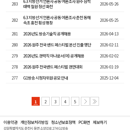
6.3 지방선거 언론사 공동 여론조사 원주 삼척
283
2026-05-26
태백 철원 정선 화천
6.3 지방선거 언론사 공동 여론조사 춘천 동해
282
2026-05-25
속초 홍천 횡성 평창
281
2026년도 방송기술직 공개채용
2026-04-13
280
2026 원주 전국 밴드 페스티벌 본선 진출 명단
2026-02-11
279
2026년도 경력직 아나운서(여) 공개채용
2026-02-02
278
2026 원주 전국밴드 페스티벌 경연대회
2026-01-19
277
G1방송 시청자위원 공모 안내
2025-12-04
1
2
3
4
5
이용약관
개인정보처리방침
청소년보호정책
PC화면
제보하기
맨
위
강원특별자치도 춘천시 동면 소양강로 274 G1방송