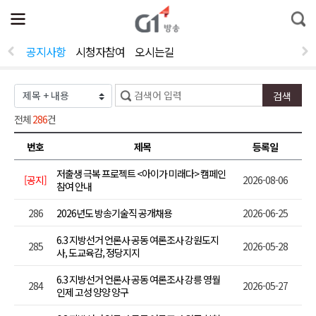
전
제
통
체
보
합
메
검
뉴
색
공지사항
시청자참여
오시는길
열
기
전체
286
건
번호
제목
등록일
저출생 극복 프로젝트 <아이가 미래다> 캠페인
[공지]
2026-08-06
참여 안내
286
2026년도 방송기술직 공개채용
2026-06-25
6.3 지방선거 언론사 공동 여론조사 강원도지
285
2026-05-28
사, 도교육감, 정당지지
6.3 지방선거 언론사 공동 여론조사 강릉 영월
284
2026-05-27
인제 고성 양양 양구