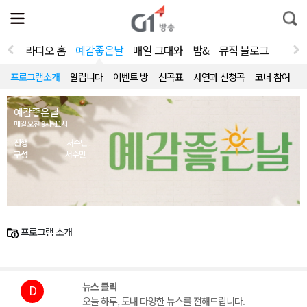
전
제
통
체
보
합
메
검
뉴
색
라디오 홈
예감좋은날
매일 그대와
밤&
뮤직 블로그
열
기
프로그램소개
알립니다
이벤트 방
선곡표
사연과 신청곡
코너 참여
예감좋은날
매일 오전 9시~11시
진행
서수민
구성
서수민
프로그램 소개
뉴스 클릭
D
오늘 하루, 도내 다양한 뉴스를 전해드립니다.