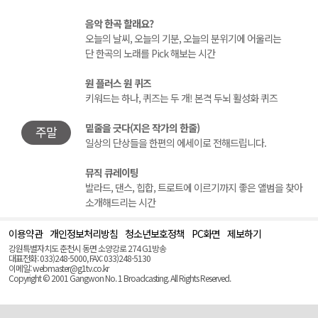
음악 한곡 할래요?
오늘의 날씨, 오늘의 기분, 오늘의 분위기에 어울리는
단 한곡의 노래를 Pick 해보는 시간
원 플러스 원 퀴즈
키워드는 하나, 퀴즈는 두 개! 본격 두뇌 활성화 퀴즈
밑줄을 긋다(지은 작가의 한줄)
주말
일상의 단상들을 한편의 에세이로 전해드립니다.
뮤직 큐레이팅
발라드, 댄스, 힙합, 트로트에 이르기까지 좋은 앨범을 찾아
소개해드리는 시간
이용약관
개인정보처리방침
청소년보호정책
PC화면
제보하기
맨
위
강원특별자치도 춘천시 동면 소양강로 274 G1방송
로
대표전화: 033)248-5000, FAX: 033)248-5130
(Top)
이메일: webmaster@g1tv.co.kr
Copyright © 2001 Gangwon No. 1 Broadcasting. All Rights Reserved.