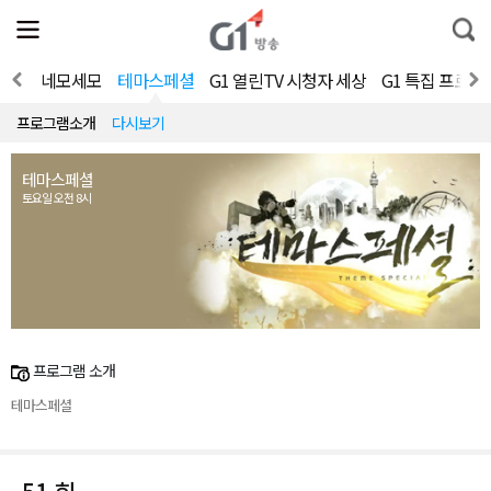
전
제
통
체
보
합
메
검
뉴
색
가요쇼
네모세모
테마스페셜
G1 열린TV 시청자 세상
G1 특집 프로그
열
기
프로그램소개
다시보기
테마스페셜
토요일 오전 8시
프로그램 소개
테마스페셜
51 회