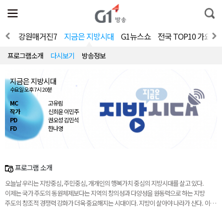
전
제
통
체
보
합
메
검
뉴
색
V 홈
강원매거진7
지금은 지방시대
G1뉴스쇼
전국 TOP10 가요쇼
열
기
프로그램소개
다시보기
방송정보
지금은 지방시대
수요일 오후 7시 20분
MC
고유림
작가
신희윤 이민주
PD
권오성 김민석
FD
한나영
프로그램 소개
오늘날 우리는 지방중심, 주민중심, 개개인의 행복가치 중심의 지방시대를 살고 있다.
이제는 국가 주도의 동원체제보다는 지역의 창의성과 다양성을 원동력으로 하는 지방
주도의 창조적 경쟁력 강화가 더욱 중요해지는 시대이다. 지방이 살아야 나라가 산다. 이
프로그램은 진정한 지방시대를 열기 위해 지역의 정책과 이야기를 담아내려 한다.