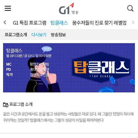
전
제
통
체
보
합
메
검
뉴
색
 세상
G1 특집 프로그램
탑클래스
꿈수저들의 진로 찾기 레벨업
열
기
프로그램소개
다시보기
방송정보
탑클래스
월 18시 10분 / 금 13시 / 일 10시 50분
MC
황현희 신아림
PD
홍대선 김동영
작가
강연희 오진실
프로그램 소개
같은 시간과 공간에서도 돈을 벌고 성공하는 사람들은 따로 있다. 왜 그들만 정점의 자리에
위치하는 것일까? 탑클래스에서는 그들의 성공의 비밀을 파헤쳐본다