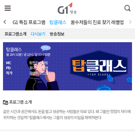
전
제
통
체
보
합
메
검
뉴
색
 세상
G1 특집 프로그램
탑클래스
꿈수저들의 진로 찾기 레벨업
열
기
프로그램소개
다시보기
방송정보
탑클래스
월 18시 10분 / 금 13시 / 일 10시 50분
MC
황현희 신아림
PD
홍대선 김동영
작가
강연희 오진실
프로그램 소개
같은 시간과 공간에서도 돈을 벌고 성공하는 사람들은 따로 있다. 왜 그들만 정점의 자리에
위치하는 것일까? 탑클래스에서는 그들의 성공의 비밀을 파헤쳐본다