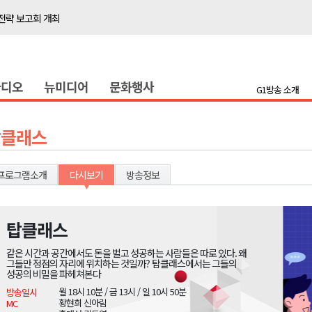
전략 보고회 개최
저감 사업 등 건의
..싱가포르 복합리조트
라디오
뉴미디어
문화행사
합리조트로 진화 중"
G1방송 소개
국장 직위해제 촉구
 지급액 1위
탑클래스
행위 집중 단속
일 개최
프로그램소개
다시보기
방송정보
타운홀 미팅 성료
탑클래스
전략 보고회 개최
같은 시간과 공간에서도 돈을 벌고 성공하는 사람들은 따로 있다. 왜
저감 사업 등 건의
그들만 정점의 자리에 위치하는 것일까? 탑클래스에서는 그들의
성공의 비밀을 파헤쳐본다
..싱가포르 복합리조트
월 18시 10분 / 금 13시 / 일 10시 50분
방송일시
황현희 신아림
MC
합리조트로 진화 중"