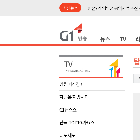
최신뉴스
민선9기 양양군 공약사업 추진 
양구군, 원주환경청에 비점오염
<강원랜드> 관광객이 인구 3배
뉴스
TV
<강원랜드> 마카오 카지노 "복
원공노, 업무추진비 논란 재정
강릉시, 고유가 피해지원금 도내
양양군, 피서지 계곡·하천 불법
평창군 계촌5리 깡촌음악회 내
강원매거진7
썩고, 무르고..농산물 피해 속출
지금은 지방시대
강릉시, 민선9기 21개 읍면동 
민선9기 양양군 공약사업 추진 
G1뉴스쇼
양구군, 원주환경청에 비점오염
전국 TOP10 가요쇼
<강원랜드> 관광객이 인구 3배
네모세모
<강원랜드> 마카오 카지노 "복