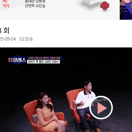
홍대선 김동영
PD
강연희 오진실
작가
국장 직위해제 촉구
 지급액 1위
행위 집중 단속
3 회
일 개최
25-09-04
G1방송
Play