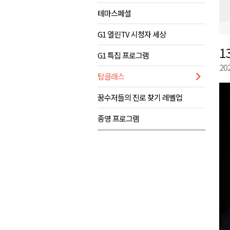
테마스페셜
원공노, 업무추진비 논란 재정
강릉시, 고유가 피해지원금 도내
G1 열린TV 시청자 세상
양양군, 피서지 계곡·하천 불법
1
G1 특집 프로그램
평창군 계촌5리 깡촌음악회 내
20
탑클래스
꿈수저들의 진로 찾기 레벨업
종영 프로그램