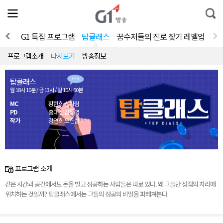
전
제
통
체
보
합
메
검
뉴
색
 세상
G1 특집 프로그램
탑클래스
꿈수저들의 진로 찾기 레벨업
열
기
프로그램소개
다시보기
방송정보
탑클래스
월 18시 10분 / 금 13시 / 일 10시 50분
MC
황현희 신아림
PD
홍대선 김동영
작가
강연희 오진실
프로그램 소개
같은 시간과 공간에서도 돈을 벌고 성공하는 사람들은 따로 있다. 왜 그들만 정점의 자리에
위치하는 것일까? 탑클래스에서는 그들의 성공의 비밀을 파헤쳐본다