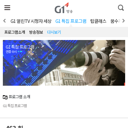
전
제
통
체
보
합
메
검
뉴
색
페셜
G1 열린TV 시청자 세상
G1 특집 프로그램
탑클래스
꿈수저들의
열
기
프로그램소개
방송정보
다시보기
G1 특집 프로그램
연중 수시
프로그램 소개
G1 특집 프로그램
463 회