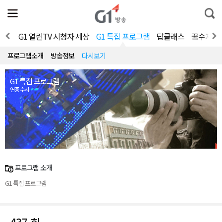
전
제
통
체
보
합
메
검
뉴
색
페셜
G1 열린TV 시청자 세상
G1 특집 프로그램
탑클래스
꿈수저들의
열
기
프로그램소개
방송정보
다시보기
G1 특집 프로그램
연중 수시
프로그램 소개
G1 특집 프로그램
437 회