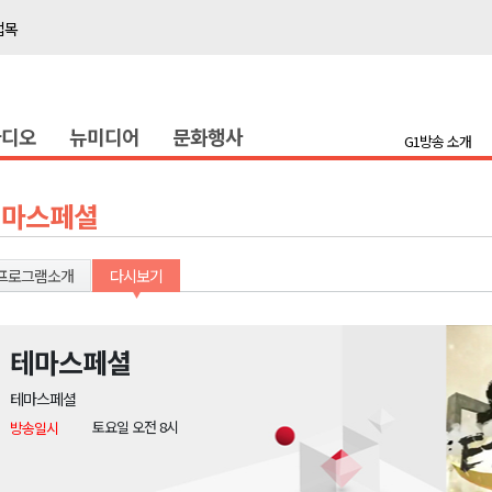
접목
정책간담회
 초청 특별 강연
라디오
뉴미디어
문화행사
G1방송 소개
천 유치 건의
최
테마스페셜
87명 인사
프로그램소개
다시보기
나된 공동체"
국가폭력 사과
테마스페셜
접목
테마스페셜
정책간담회
토요일 오전 8시
방송일시
 초청 특별 강연