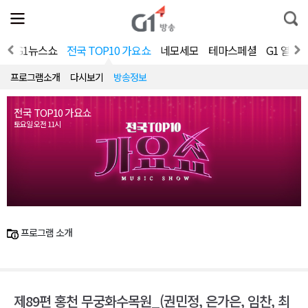
전
제
통
체
보
합
메
검
뉴
색
대
G1뉴스쇼
전국 TOP10 가요쇼
네모세모
테마스페셜
G1 열린
열
기
프로그램소개
다시보기
방송정보
전국 TOP10 가요쇼
토요일 오전 11시
프로그램 소개
제89편 홍천 무궁화수목원_(권민정, 은가은, 임찬, 최