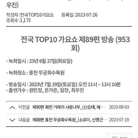
우진)
작성자 :
전국TOP10가요쇼
등록일 :
2023-07-26
조회수 :
1,175
전국 TOP10 가요쇼 제89편 방송 (953
회)
-
녹화일시 : 23년 6월 27일(화요일)
- 녹화장소 : 홍천 무궁화수목원
- 방송일시 : 2023년 7월 29일(토요일) 오전 11시 ~ 12시 10분
- 출연가수 :
권민정, 은가은, 임찬, 최우진
이전글
제90편 화천 거례리 사랑나무_(신승태, 재하, 채윤, 한봄)
2023-08-03
다음글
제88편 홍천 무궁화수목원_(소유미, 신명근, 윤태화, 이소나 )
2023-07-19