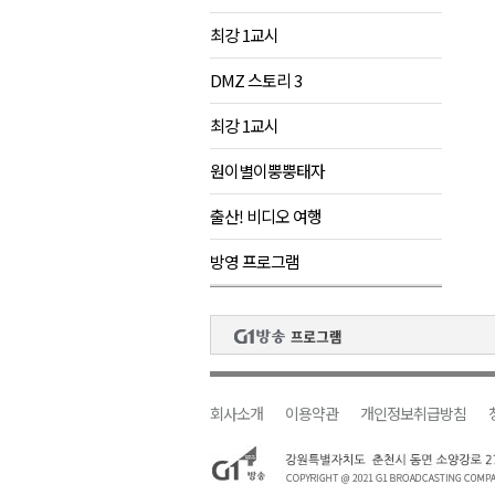
최강 1교시
DMZ 스토리 3
최강 1교시
원이별이뿡뿡태자
출산! 비디오 여행
방영 프로그램
회사소개
이용약관
개인정보취급방침