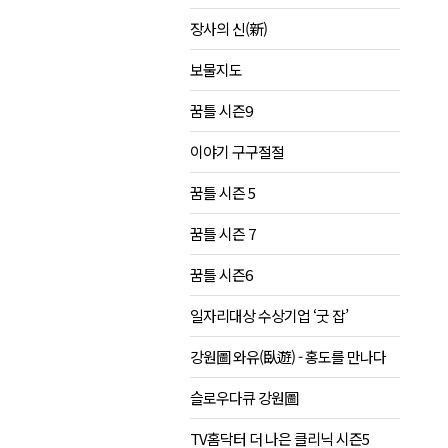
장사의 신(新)
보물지도
꿈틀 시즌9
이야기 구구절절
꿈틀 시즌 5
꿈틀 시즌 7
꿈틀 시즌6
일자리대상 수상기업 ‘굿 잡’
강원圖 와유(臥遊) - 홍도를 만나다
슬로우다큐 강원圖
TV홈닥터 더 나은 클리닉 시즌5