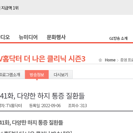
 지급액 1위
다"
전 담은 백서 발간
라디오
뉴미디어
문화행사
국장 직위해제 촉구
G1방송 소개
대민 진료
증
V홈닥터 더 나은 클리닉 시즌3
Home
종영 프
금 지원 접수
행위 집중 단속
프로그램소개
방송정보
다시보기
 8일 개최
온열질환 유의해야"
41화, 다양한 하지 통증 질환들
 지급액 1위
자 :
TV홈닥터
등록일 :
2022-09-06
조회수 :
313
다"
41화, 다양한 하지 통증 질환들
전 담은 백서 발간
국장 직위해제 촉구