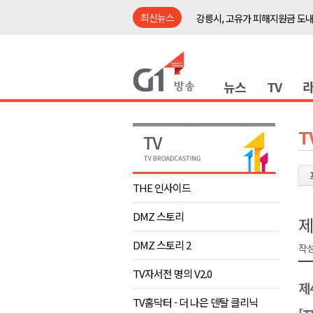
최신뉴스
강릉시, 고유가 피해지원금 도내
홍천군 "철도 개통 이후를 그린
횡성군수직 인수위, 민선 9기 비
뉴스
TV
원공노, 업무추진비 논란 재정
동해시, 민·관·군 합동 맞춤형 
ITS 교통도시 강릉..콜 버스 실
T
원주시, 하반기 중소기업육성자
양양군, 피서지 계곡․하천 불법
THE 인사이드
평창군 계촌5리 깡촌음악회 오는
DMZ 스토리
도내 첫 폭염중대경보 발효.."
제
강릉시, 고유가 피해지원금 도내
DMZ 스토리 2
작성
홍천군 "철도 개통 이후를 그린
TV자서전 명의 V2.0
제
횡성군수직 인수위, 민선 9기 비
TV홈닥터 - 더 나은 덴탈 클리닉
원공노, 업무추진비 논란 재정