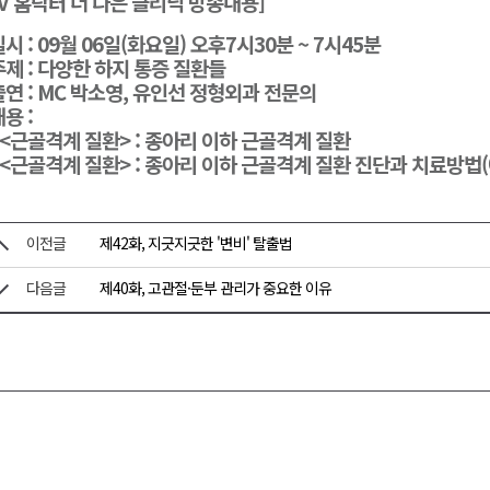
TV 홈닥터 더 나은 클리닉 방송내용]
대민 진료
 일시 : 09월 06일(화요일) 오후7시30분 ~ 7시45분
증
 주제 : 다양한 하지 통증 질환들
 출연 : MC 박소영, 유인선 정형외과 전문의
금 지원 접수
내용 :
행위 집중 단속
) <근골격계 질환> : 종아리 이하 근골격계 질환
) <근골격계 질환> : 종아리 이하 근골격계 질환 진단과 치료방법
 8일 개최
이전글
제42화, 지긋지긋한 '변비' 탈출법
다음글
제40화, 고관절·둔부 관리가 중요한 이유