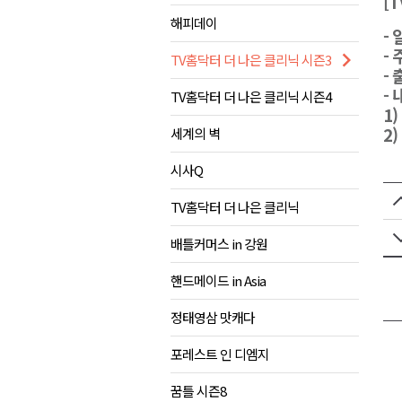
[
해피데이
동해시, 민·관·군 합동 맞춤형 
-
ITS 교통도시 강릉..콜 버스 실
-
TV홈닥터 더 나은 클리닉 시즌3
-
원주시, 하반기 중소기업육성자
- 
TV홈닥터 더 나은 클리닉 시즌4
양양군, 피서지 계곡․하천 불법
1
2
세계의 벽
평창군 계촌5리 깡촌음악회 오는
시사Q
TV홈닥터 더 나은 클리닉
배틀커머스 in 강원
핸드메이드 in Asia
정태영삼 맛캐다
포레스트 인 디엠지
꿈틀 시즌8