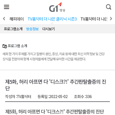
전
제
통
체
보
합
메
검
뉴
색
클리닉
해피데이
TV홈닥터 더 나은 클리닉 시즌3
TV홈닥터 더 나은 클
열
기
프로그램소개
방송정보
다시보기
프로그램 소개
매회 한 가지 주제를 가지고 질병의 원인, 증상, 치료 등에 대한 최신 의학정보 및 건강
상식을 전문의와 함께 시청자들에게 전달해 유익한 시간을 제공한다.
제5화, 허리 아프면 다 '디스크?!' 추간판탈출증의 진
단
작성자 :
TV홈닥터
등록일 :
2022-05-02
조회수 :
336
제5화, 허리 아프면 다 '디크스?!' 추간판탈출증의 진단