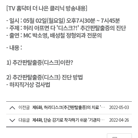
[TV 홈닥터 더 나은 클리닉 방송내용]
- 일시 : 05월 02일(월요일) 오후7시30분 ~ 7시45분
- 주제 : 허리 아프면 다 '디스크?!' 추간판탈출증의 진단
- 출연 : MC 박소영, 배성철 정형외과 전문의
- 내용 :
1) 추간판탈출증(디스크)이란?
2) 추간판탈출증(디스크) 진단 방법
- 하지직거상 검사법
이전글
제6화, 허리디스크(추간판탈출증)의 치료 '풍선확장술'
2022-05-03
다음글
제4화, 단순 감기로 착각하기 쉬운 '기관지확장증'
2022-04-26