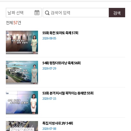
전체
57
건
55화 화천 토마토 축제 57회
2026-08-05
54화 평창더위사냥 축제 56회
2026-07-29
53화 본격 피서철 북적이는 동해안 55회
2026-07-15
특집 지방시대 2부 54회
2026-07-08