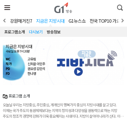
전
제
통
체
보
합
메
검
뉴
색
V 홈
강원매거진7
지금은 지방시대
G1뉴스쇼
전국 TOP10 가요쇼
열
기
프로그램소개
다시보기
방송정보
지금은 지방시대
수요일 오후 7시 20분
MC
고유림
작가
신희윤 이민주
PD
권오성 김민석
FD
한나영
프로그램 소개
오늘날 우리는 지방중심, 주민중심, 개개인의 행복가치 중심의 지방시대를 살고 있다.
이제는 국가 주도의 동원체제보다는 지역의 창의성과 다양성을 원동력으로 하는 지방
주도의 창조적 경쟁력 강화가 더욱 중요해지는 시대이다. 지방이 살아야 나라가 산다. 이
프로그램은 진정한 지방시대를 열기 위해 지역의 정책과 이야기를 담아내려 한다.