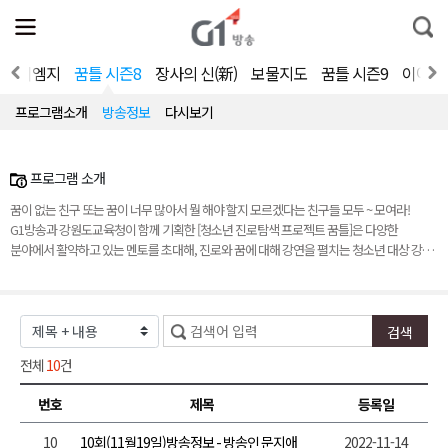
전
제
통
체
보
합
메
검
뉴
색
 인 디엠지
꿈틀 시즌8
장사의 신(新)
보물지도
꿈틀 시즌9
이야기
열
기
프로그램소개
방송정보
다시보기
프로그램 소개
꿈이 없는 친구 또는 꿈이 너무 많아서 뭘 해야 할지 모르겠다는 친구들 모두 ~ 모여라!
G1방송과 강원도교육청이 함께 기획한 [청소년 진로탐색 프로젝트 꿈틀]은 다양한
분야에서 활약하고 있는 멘토를 초대해, 진로와 꿈에 대해 강연을 펼치는 청소년 대상 강연
프로그램으로, 2022년 여덟번째 시즌을 맞이했다. MC와 멘토들이 펼치는 유쾌한 토크
콘서트를 통해, 청소년들의 고민을 함께 나누고 그들의 인생관 형성과 진로 탐색에 도움을
주고자 한다.
전체
10
건
번호
제목
등록일
10
10회(11월19일)방송정보 - 방송인 문지애
2022-11-14