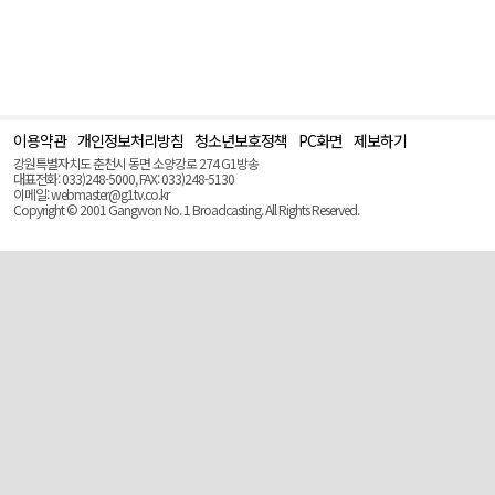
이용약관
개인정보처리방침
청소년보호정책
PC화면
제보하기
맨
위
강원특별자치도 춘천시 동면 소양강로 274 G1방송
로
대표전화: 033)248-5000, FAX: 033)248-5130
(Top)
이메일: webmaster@g1tv.co.kr
Copyright © 2001 Gangwon No. 1 Broadcasting. All Rights Reserved.