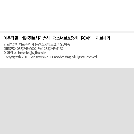
이용약관
개인정보처리방침
청소년보호정책
PC화면
제보하기
맨
위
강원특별자치도 춘천시 동면 소양강로 274 G1방송
로
대표전화: 033)248-5000, FAX: 033)248-5130
(Top)
이메일: webmaster@g1tv.co.kr
Copyright © 2001 Gangwon No. 1 Broadcasting. All Rights Reserved.