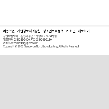
이용약관
개인정보처리방침
청소년보호정책
PC화면
제보하기
맨
위
강원특별자치도 춘천시 동면 소양강로 274 G1방송
로
대표전화: 033)248-5000, FAX: 033)248-5130
(Top)
이메일: webmaster@g1tv.co.kr
Copyright © 2001 Gangwon No. 1 Broadcasting. All Rights Reserved.