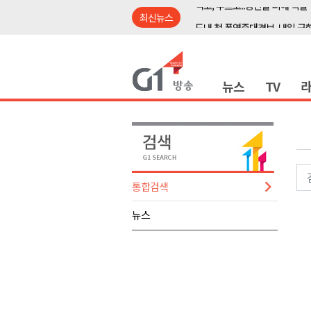
최신뉴스
도내 첫 폭염중대경보..내일 극한
태풍 '돌핀' 북상..폭염 더 심해
강릉시, 민선9기 21개 읍면동 
뉴스
TV
횡성군, 광복절 맞아 태극기 나
제43회 홍천군민의 날 기념행사
양구군, 원주환경청에 비점오염
<강원랜드> 관광객이 인구 3배
<강원랜드> 마카오 카지노 "복
통합검색
민선9기 양양군 공약사업 추진 
뉴스
썩고, 무르고..농산물 피해 속출
도내 첫 폭염중대경보..내일 극한
태풍 '돌핀' 북상..폭염 더 심해
강릉시, 민선9기 21개 읍면동 
횡성군, 광복절 맞아 태극기 나