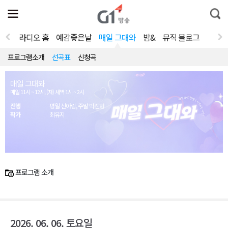
전
제
통
체
보
합
메
검
뉴
색
라디오 홈
예감좋은날
매일 그대와
밤&
뮤직 블로그
열
기
프로그램소개
선곡표
신청곡
매일 그대와
매일 11시 ~ 12시, (재) 새벽 1시 ~ 2시
진행
평일 신아림, 주말 박진형
작가
최유지
프로그램 소개
2026. 06. 06. 토요일