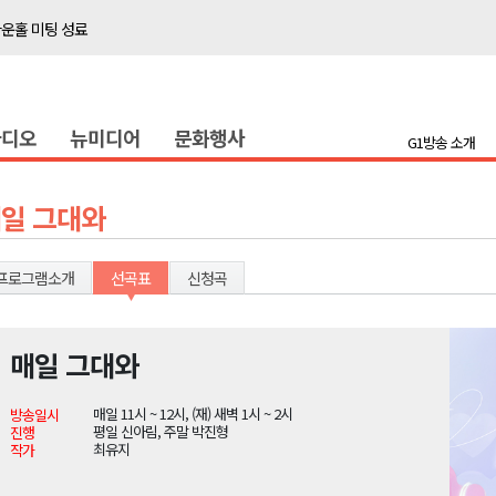
타운홀 미팅 성료
저감 사업 등 건의
..싱가포르 복합리조트
라디오
뉴미디어
문화행사
합리조트로 진화 중"
G1방송 소개
금 지원 접수
육원 수강생 모집
일 그대와
 며느리 축제
상 38도’
프로그램소개
선곡표
신청곡
매일 그대와
타운홀 미팅 성료
매일 11시 ~ 12시, (재) 새벽 1시 ~ 2시
방송일시
저감 사업 등 건의
평일 신아림, 주말 박진형
진행
최유지
작가
..싱가포르 복합리조트
합리조트로 진화 중"