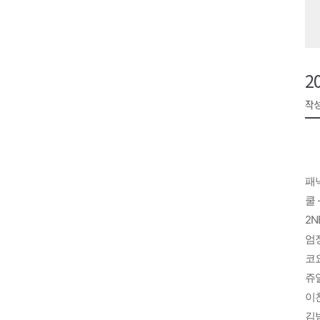
원주시, 하반기 중소기업육성자
강원도립대학교, 하반기 평생교
태백시, 28~29일 제5회 황부자
2
오늘 극한폭염 계속..낮 최고 ‘영
작성
썩고, 무르고..농산물 피해 속출
패닉
쿨 
2NE
엄정
코요
쥬얼
이찬
김