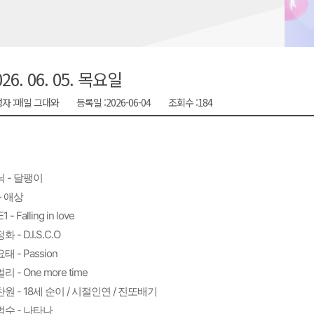
금 지원 접수
육원 수강생 모집
 며느리 축제
026. 06. 05. 목요일
상 38도’
자 :
매일 그대와
등록일 :
2026-06-04
조회수 :
184
 - 달팽이
- 애상
1 - Falling in love
화 - D.I.S.C.O
태 - Passion
리 - One more time
원 - 18세 순이 / 시절인연 / 진또배기
범수 - 나타나