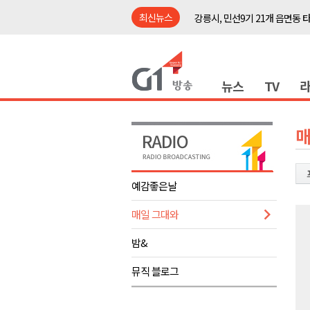
최신뉴스
강릉시, 민선9기 21개 읍면동 
양구군, 원주환경청에 비점오염
<강원랜드> 관광객이 인구 3배
뉴스
TV
<강원랜드> 마카오 카지노 "복
원주시, 하반기 중소기업육성자
강원도립대학교, 하반기 평생교
매
태백시, 28~29일 제5회 황부자
오늘 극한폭염 계속..낮 최고 ‘영
예감좋은날
썩고, 무르고..농산물 피해 속출
매일 그대와
썩고, 무르고..농산물 피해 속출
강릉시, 민선9기 21개 읍면동 
밤&
양구군, 원주환경청에 비점오염
뮤직 블로그
<강원랜드> 관광객이 인구 3배
<강원랜드> 마카오 카지노 "복