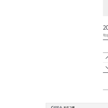
원주시, 지역첨단의료복합단지 
강원도 반려동물지원센터, 참여
평창 전지훈련 성지..선수들 구
2
동해시, 어르신병원동행서비스 
작성
원주환경청, 비산배출시설 미신