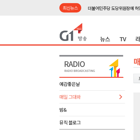
최신뉴스
더불어민주당 도당위원장에 허영
수족구병 원인 바이러스 급증..
춘천 돈사 화재..평창 교통사고 
뉴스
TV
동해안 이안류..지자체 대응 강
원주시, 지역첨단의료복합단지 
강원도 반려동물지원센터, 참여
매
평창 전지훈련 성지..선수들 구
동해시, 어르신병원동행서비스 
예감좋은날
원주환경청, 비산배출시설 미신
매일 그대와
민주당 순회경선 합동연설회..
더불어민주당 도당위원장에 허영
밤&
수족구병 원인 바이러스 급증..
뮤직 블로그
춘천 돈사 화재..평창 교통사고 
동해안 이안류..지자체 대응 강