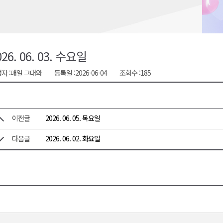
지정 준비 본격화
형 프로그램 신설
슬땀
026. 06. 03. 수요일
확대 운영
자 :
매일 그대와
등록일 :
2026-06-04
조회수 :
185
고 사업장 점검
이전글
2026. 06. 05. 목요일
다음글
2026. 06. 02. 화요일