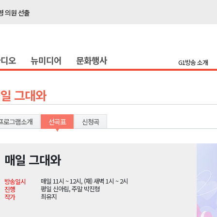
 의원 선출
위생 주의 당부
4명 경상
라디오
뉴미디어
문화행사
화
G1방송 소개
지정 준비 본격화
형 프로그램 신설
일 그대와
슬땀
확대 운영
프로그램소개
선곡표
신청곡
고 사업장 점검
강원 표심은
매일 그대와
 의원 선출
매일 11시 ~ 12시, (재) 새벽 1시 ~ 2시
방송일시
위생 주의 당부
평일 신아림, 주말 박진형
진행
최유지
작가
4명 경상
화