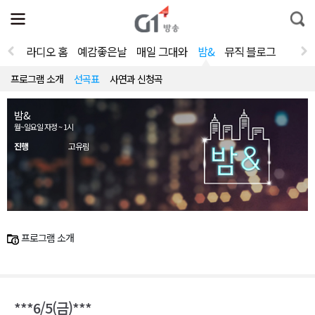
전
제
통
체
보
합
메
검
뉴
색
라디오 홈
예감좋은날
매일 그대와
밤&
뮤직 블로그
열
기
프로그램 소개
선곡표
사연과 신청곡
밤&
월~일요일 자정 ~ 1시
진행
고유림
프로그램 소개
***6/5(금)***