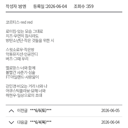
작성자 :
밤엔
등록일 :
2026-06-04
조회수 :
359
코르티스-red red
로이킴-있는 모습 그대로
치즈-우연히 잠시라도
방탄소년단-작은 것들을 위한 시
스윗소로우-작은방
악동뮤지션-인공잔디
버즈-그때 우리
멜로망스-너와 함께
볼빨간 사춘기-심술
FT아일랜드-사랑앓이
강민경-비오는 거리 너와 나
어쿠스틱콜라보-묘해 너와
하현우-일상으로의 초대
이전글
***6/6(토)***
2026-06-05
다음글
***6/4(목)***
2026-06-04