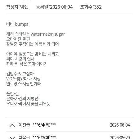
작성자 :
밤엔
등록일 :
2026-06-04
조회수 :
352
비비-bumpa
해리 스타일스-watermelon sugar
오마이걸-돌핀
장범준-추적이는 여름 비가 되어
아이유-잠못드는 밤 비는 내리고
씨야-사랑의 인사
하하-키 작은 꼬마 이야기
김범수-보고싶다
V.O.S-찾았다 내 사랑
멜로망스-사랑인가봐
폴킴-길
윤하-사건의 지평선
우디-사막에서 꽃을 피우듯
이전글
***6/4(목)***
2026-06-04
다음글
***6/2(화)***
2026-05-29