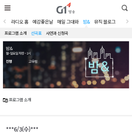
전
제
통
체
보
합
메
검
뉴
색
라디오 홈
예감좋은날
매일 그대와
밤&
뮤직 블로그
열
기
프로그램 소개
선곡표
사연과 신청곡
밤&
월~일요일 자정 ~ 1시
진행
고유림
프로그램 소개
***6/3(수)***