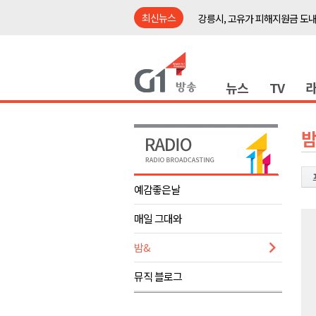
최신뉴스
강릉시, 고유가 피해지원금 도내
홍천군 "철도 개통 이후를 그린
횡성군수직 인수위, 민선 9기 비
뉴스
TV
원공노, 업무추진비 논란 재정
동해시, 민·관·군 합동 맞춤형 
ITS 교통도시 강릉..콜 버스 실
밤
원주시, 하반기 중소기업육성자
양양군, 피서지 계곡․하천 불법
예감좋은날
평창군 계촌5리 깡촌음악회 오는
매일 그대와
도내 첫 폭염중대경보 발효.."
강릉시, 고유가 피해지원금 도내
밤&
홍천군 "철도 개통 이후를 그린
뮤직 블로그
횡성군수직 인수위, 민선 9기 비
원공노, 업무추진비 논란 재정