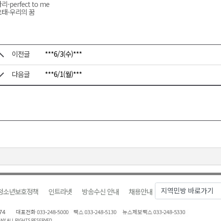
리-perfect to me
태-우리의 꿈
이전글
***6/3(수)***
다음글
***6/1(월)***
청소년보호정책
인트라넷
방송수신 안내
채용안내