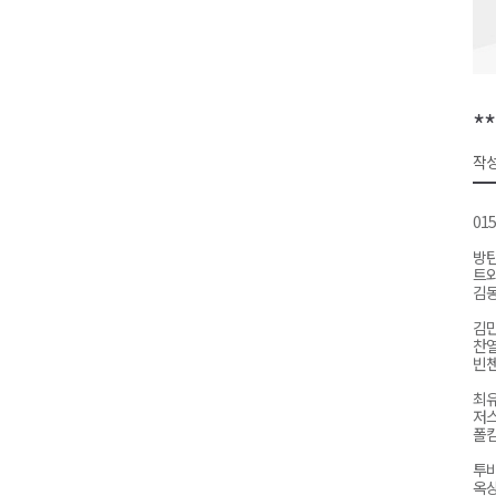
동해시, 민·관·군 합동 맞춤형 
ITS 교통도시 강릉..콜 버스 실
원주시, 하반기 중소기업육성자
*
양양군, 피서지 계곡․하천 불법
작성
평창군 계촌5리 깡촌음악회 오는
01
방
트와
김동
김민
찬열
빈첸-
최유
저스
폴킴
투
옥