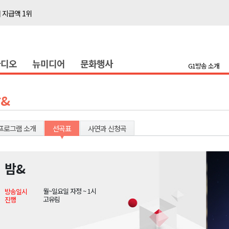
 지급액 1위
다"
전 담은 백서 발간
라디오
뉴미디어
문화행사
국장 직위해제 촉구
G1방송 소개
대민 진료
증
&
금 지원 접수
행위 집중 단속
프로그램 소개
선곡표
사연과 신청곡
 8일 개최
온열질환 유의해야"
밤&
 지급액 1위
월~일요일 자정 ~ 1시
방송일시
다"
고유림
진행
전 담은 백서 발간
국장 직위해제 촉구