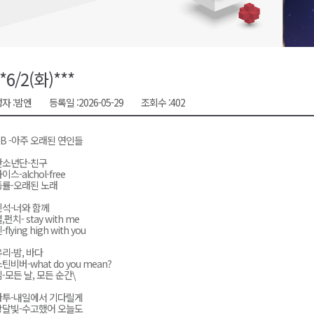
대민 진료
증
금 지원 접수
**6/2(화)***
행위 집중 단속
자 :
밤엔
등록일 :
2026-05-29
조회수 :
402
 8일 개최
5B -아주 오래된 연인들
탄소년단-친구
이스-alchol-free
률-오래된 노래
석-너와 함께
,펀치- stay with me
flying high with you
리-밤, 바다
틴비버-what do you mean?
-모든 날, 모든 순간\
바투-내일에서 기다릴게
상달빛-수고했어 오늘도