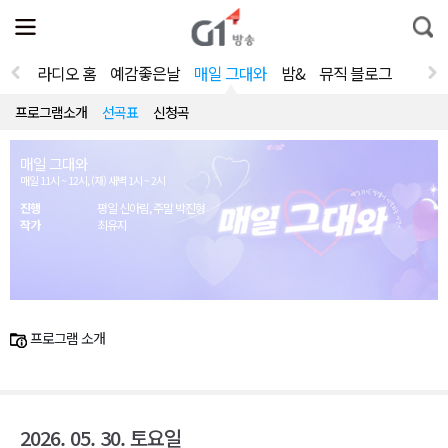
전
제
통
체
보
합
메
검
뉴
색
라디오 홈
예감좋은날
매일 그대와
밤&
뮤직 블로그
열
기
프로그램소개
선곡표
신청곡
매일 그대와
매일 11시 ~ 12시, (재) 새벽 1시 ~ 2시
진행
평일 신아림, 주말 박진형
작가
최유지
프로그램 소개
2026. 05. 30. 토요일