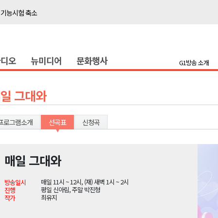
 기능시험 축소
이' 경제살리기 추진
탐방로 전면 통제
라디오
뉴미디어
문화행사
..싱가포르 복합리조트
G1방송 소개
합리조트로 진화 중"
 개막
일 그대와
 지원사업 시행
정밀 안전 진단
프로그램소개
선곡표
신청곡
4.1km 지정
 더위 한풀 꺾여
매일 그대와
 기능시험 축소
매일 11시 ~ 12시, (재) 새벽 1시 ~ 2시
방송일시
이' 경제살리기 추진
평일 신아림, 주말 박진형
진행
최유지
작가
탐방로 전면 통제
..싱가포르 복합리조트