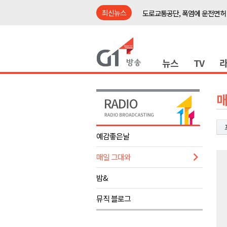
최신뉴스
도로교통공단, 폭염에 운전면허
강릉시, '상생동행 100일 릴레
삼척시, 무건리 이끼폭포 생태
뉴스
TV
<강원랜드> 관광객이 인구 3배
<강원랜드> 마카오 카지노 "복
제28회 정동진독립영화제 오늘
매
양양군, 소상공인 특례보증 2차
평창군 재해 예방 도로 시설물 
예감좋은날
동해시, '해군1함대로' 명예도로 
매일 그대와
영월 '폭염중대경보' 발효..주말,
도로교통공단, 폭염에 운전면허
밤&
강릉시, '상생동행 100일 릴레
뮤직 블로그
삼척시, 무건리 이끼폭포 생태
<강원랜드> 관광객이 인구 3배