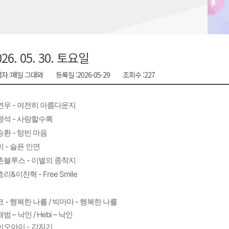
합리조트로 진화 중"
 개막
 지원사업 시행
026. 05. 30. 토요일
정밀 안전 진단
자 :
매일 그대와
등록일 :
2026-05-29
조회수 :
227
4.1km 지정
연우 - 여전히 아름다운지
광석 - 사랑할수록
환 - 텅빈 마음
 - 슬픈 인연
촌블루스 - 이별의 종착지
리&이찬혁 - Free Smile
 - 행복한 나를 / 빅마마 - 행복한 나를
범 – 낙인 / Hebi – 낙인
이오아이 - 갑자기