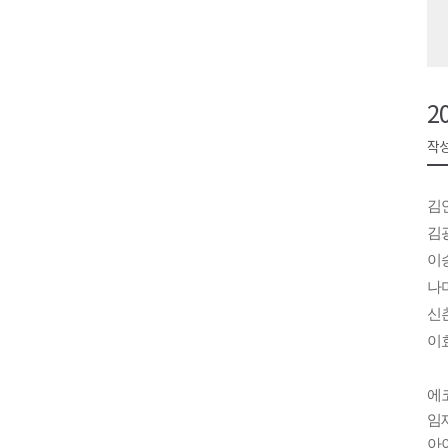
<강원랜드> 마카오 카지노 "복
제28회 정동진독립영화제 오늘
양양군, 소상공인 특례보증 2차
2
평창군 재해 예방 도로 시설물 
작성
동해시, '해군1함대로' 명예도로 
김
김
이승
나미
신
이효
에코
임재
아