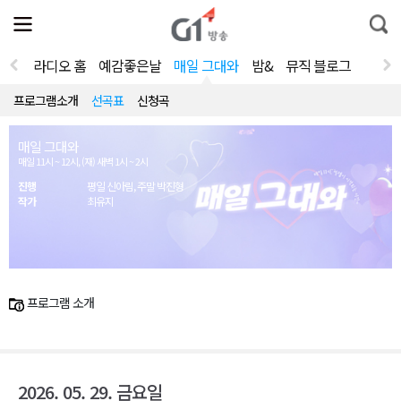
전
제
통
체
보
합
메
검
뉴
색
라디오 홈
예감좋은날
매일 그대와
밤&
뮤직 블로그
열
기
프로그램소개
선곡표
신청곡
매일 그대와
매일 11시 ~ 12시, (재) 새벽 1시 ~ 2시
진행
평일 신아림, 주말 박진형
작가
최유지
프로그램 소개
2026. 05. 29. 금요일