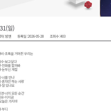
천 유치 건의
최
/31(일)
자 :
밤엔
등록일 :
2026-05-28
조회수 :
403
87명 인사
비-초록을 거머쥔 우리는
범수-보고싶다
-전화를 할까봐
-눈부신 계절
-너를 만나
-혼자만 하는 사랑
-잘 있나요
경-너의 모든 순간
이유-이지금
오늘은 가지마
-부디