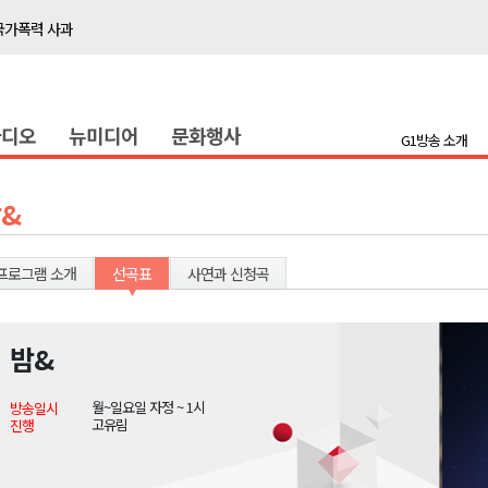
국가폭력 사과
접목
정책간담회
라디오
뉴미디어
문화행사
 초청 특별 강연
G1방송 소개
천 유치 건의
&
최
프로그램 소개
선곡표
사연과 신청곡
87명 인사
나된 공동체"
밤&
국가폭력 사과
월~일요일 자정 ~ 1시
방송일시
접목
고유림
진행
정책간담회
 초청 특별 강연