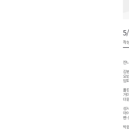
검찰청 폐지..해결 과제 산적
육동한 시장, 국제스케이트장 춘
영월군, 국·도비 확보 보고회 개
5
삼척 공공산후조리원 이전 시급
작성
강원자치도교육청 교감급 이상 3
잔나
김
오반
양파
폴킴
거미
더원
성시
아
벤-
박원