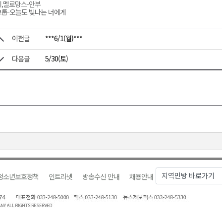
,멜로망스-안부
툽-오늘도 빛나는 너에게
이전글
***6/1(월)***
다음글
5/30(토)
청소년보호정책
인트라넷
방송수신 안내
채용안내