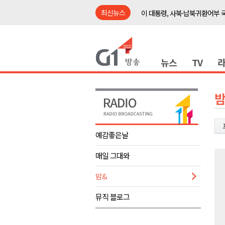
최신뉴스
이 대통령, 사북·납북귀환어부 
여름축제 더위와 전쟁..물놀이 
강원도, 최휘영 문체부장관과 
뉴스
TV
이광재 국회 예결위원장, 강릉시
검찰청 폐지..해결 과제 산적
육동한 시장, 국제스케이트장 춘
밤
영월군, 국·도비 확보 보고회 개
삼척 공공산후조리원 이전 시급
예감좋은날
강원자치도교육청 교감급 이상 3
매일 그대와
도-시군 첫 간담회..우상호 "하
이 대통령, 사북·납북귀환어부 
밤&
여름축제 더위와 전쟁..물놀이 
뮤직 블로그
강원도, 최휘영 문체부장관과 
이광재 국회 예결위원장, 강릉시