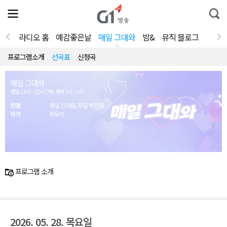
전
제
통
체
보
합
메
검
뉴
색
라디오 홈
예감좋은날
매일 그대와
밤&
뮤직 블로그
열
기
프로그램소개
선곡표
신청곡
매일 그대와
매일 11시 ~ 12시, (재) 새벽 1시 ~ 2시
진행
평일 신아림, 주말 박진형
작가
최유지
프로그램 소개
2026. 05. 28. 목요일