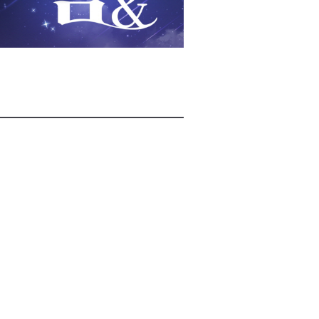
2026년 08월 06일(목)
2026년 08월 06일(목)
2026년 08월 06일(목)
2026년 08월 06일(목)
2026년 08월 06일(목)