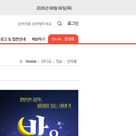
2026년 08월 06일(목)
2026년 08월 06일(목)
로그인
2026년 08월 06일(목)
2026년 08월 06일(목)
On Air
편성표
광고 및 협찬안내
제보하기
2026년 08월 06일(목)
2026년 08월 06일(목)
Home
라디오
밤&
선곡표
2026년 08월 06일(목)
2026년 08월 06일(목)
2026년 08월 06일(목)
2026년 08월 06일(목)
2026년 08월 06일(목)
2026년 08월 06일(목)
2026년 08월 06일(목)
2026년 08월 06일(목)