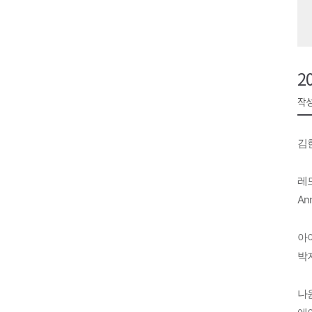
원주시, 지역첨단의료복합단지 
강원도 반려동물지원센터, 참여
평창 전지훈련 성지..선수들 구
2
동해시, 어르신병원동행서비스 
작성
원주환경청, 비산배출시설 미신
김현
레드
Ann
아이
박
나윤