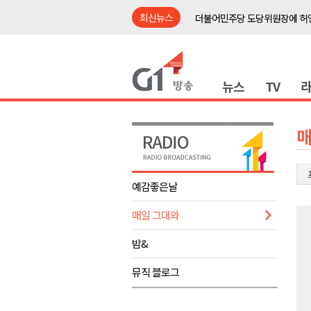
최신뉴스
더불어민주당 도당위원장에 허영
수족구병 원인 바이러스 급증..
춘천 돈사 화재..평창 교통사고 
뉴스
TV
동해안 이안류..지자체 대응 강
원주시, 지역첨단의료복합단지 
강원도 반려동물지원센터, 참여
매
평창 전지훈련 성지..선수들 구
동해시, 어르신병원동행서비스 
예감좋은날
원주환경청, 비산배출시설 미신
매일 그대와
민주당 순회경선 합동연설회..
더불어민주당 도당위원장에 허영
밤&
수족구병 원인 바이러스 급증..
뮤직 블로그
춘천 돈사 화재..평창 교통사고 
동해안 이안류..지자체 대응 강