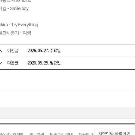
핑크 - No no no
킴 - Smile boy
kira - Try Everything
빨간사춘기 - 여행
이전글
2026. 05. 27. 수요일
다음글
2026. 05. 25. 월요일
청소년보호정책
인트라넷
방송수신 안내
채용안내