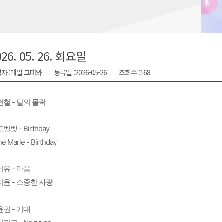
지정 준비 본격화
형 프로그램 신설
슬땀
026. 05. 26. 화요일
확대 운영
자 :
매일 그대와
등록일 :
2026-05-26
조회수 :
168
고 사업장 점검
철 - 달의 몰락
벨벳 - Birthday
e Marie - Birthday
유 - 마음
지윤 - 소중한 사랑
권 - 기대