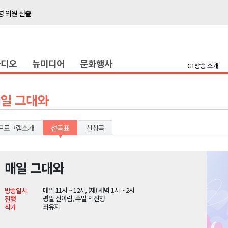
 의원 선출
위생 주의 당부
4명 경상
라디오
뉴미디어
문화행사
화
G1방송 소개
지정 준비 본격화
형 프로그램 신설
일 그대와
슬땀
확대 운영
프로그램소개
선곡표
신청곡
고 사업장 점검
강원 표심은
매일 그대와
 의원 선출
매일 11시 ~ 12시, (재) 새벽 1시 ~ 2시
방송일시
위생 주의 당부
평일 신아림, 주말 박진형
진행
최유지
작가
4명 경상
화