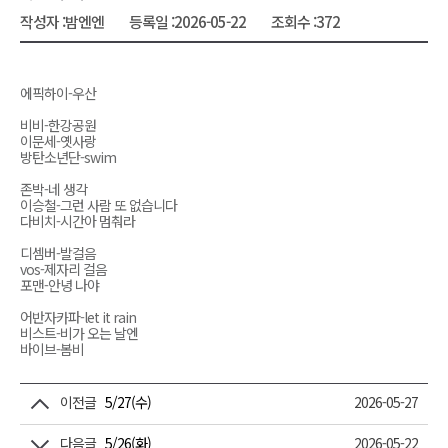
작성자 :
밤엔엔
등록일 :
2026-05-22
조회수 :
372
에픽하이-우산
비비-한강공원
이문세-옛사랑
방탄소년단-swim
존박-네 생각
이승철-그런 사람 또 없습니다
다비치-시간아 멈춰라
디셈버-발걸음
vos-제자리 걸음
포맨-안녕 나야
어반자카파-let it rain
비스트-비가 오는 날엔
바이브-봄비
이전글
5/27(수)
2026-05-27
다음글
5/26(화)
2026-05-22