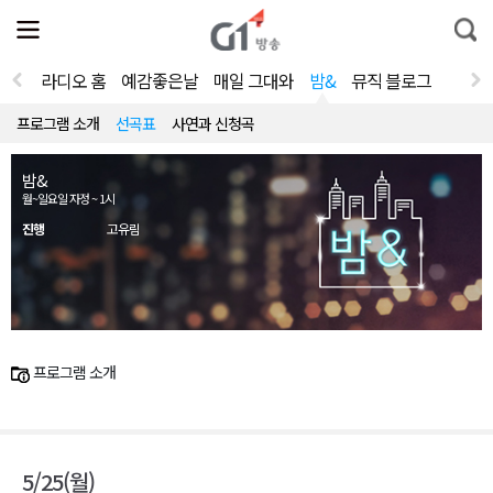
전
제
통
체
보
합
메
검
뉴
색
라디오 홈
예감좋은날
매일 그대와
밤&
뮤직 블로그
열
기
프로그램 소개
선곡표
사연과 신청곡
밤&
월~일요일 자정 ~ 1시
진행
고유림
프로그램 소개
5/25(월)