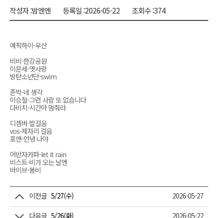
작성자 :
밤엔엔
등록일 :
2026-05-22
조회수 :
374
에픽하이-우산
비비-한강공원
이문세-옛사랑
방탄소년단-swim
존박-네 생각
이승철-그런 사람 또 없습니다
다비치-시간아 멈춰라
디셈버-발걸음
vos-제자리 걸음
포맨-안녕 나야
어반자카파-let it rain
비스트-비가 오는 날엔
바이브-봄비
이전글
5/27(수)
2026-05-27
다음글
5/26(화)
2026-05-22