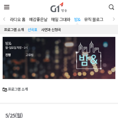
전
제
통
체
보
합
메
검
뉴
색
라디오 홈
예감좋은날
매일 그대와
밤&
뮤직 블로그
열
기
프로그램 소개
선곡표
사연과 신청곡
밤&
월~일요일 자정 ~ 1시
진행
고유림
프로그램 소개
5/25(월)