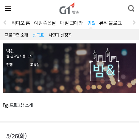
전
제
통
체
보
합
메
검
뉴
색
라디오 홈
예감좋은날
매일 그대와
밤&
뮤직 블로그
열
기
프로그램 소개
선곡표
사연과 신청곡
밤&
월~일요일 자정 ~ 1시
진행
고유림
프로그램 소개
5/26(화)