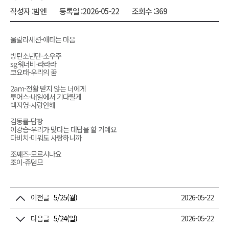
작성자 :
밤엔
등록일 :
2026-05-22
조회수 :
369
울랄라세션-애타는 마음
방탄소년단-소우주
sg워너비-라라라
코요태-우리의 꿈
2am-전활 받지 않는 너에게
투어스-내일에서 기다릴게
백지영-사랑안해
김동률-답장
이강승-우리가 맞다는 대답을 할 거예요
다비치-미워도 사랑하니까
조째즈-모르시나요
조이-쥬뗌므
이전글
5/25(월)
2026-05-22
다음글
5/24(일)
2026-05-22