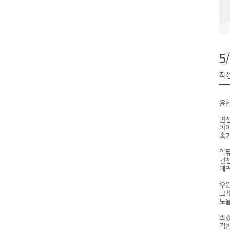
동해시, 민·관·군 합동 맞춤형 
ITS 교통도시 강릉..콜 버스 실
원주시, 하반기 중소기업육성자
5
양양군, 피서지 계곡․하천 불법
작성
평창군 계촌5리 깡촌음악회 오는
윤현
변
아
송가
악
권진
에
우
그레
노을
박
김범