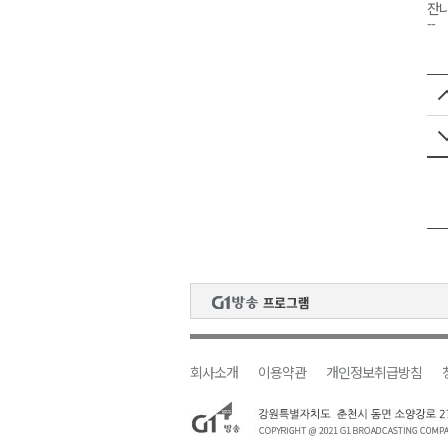
잔나
--
회사소개
이용약관
개인정보취급방침