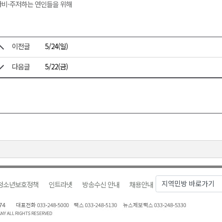
비-주저하는 연인들을 위해
이전글
5/24(일)
다음글
5/22(금)
청소년보호정책
인트라넷
방송수신 안내
채용안내